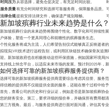
时间压力
从容选择，避免仓促决定，有充足时间比较。
服务质量
有充分时间研究和选择可靠服务商，保障服务品质。
法律合规
提前安排法律文件，确保遗产规划顺畅。
新加坡殡葬行业未来趋势是什么
新加坡殡葬行业的未来趋势将围绕个性化、数字化和可持续性展
户体验，塑造一个更具同理心和前瞻性的殡葬服务生态。
个性化服务将成为主流，人们希望告别仪式能够真正反映逝者的
拟现实(VR)技术进行远程告别，或利用区块链技术确保骨灰
迎。新加坡政府也在积极推动这些环保措施，例如国家环境局(NEA)
支持线上悼念平台，以适应未来市场的发展。预计到2025年，
如何选择可靠的新加坡殡葬服务提供商？
选择可靠的新加坡殡葬服务提供商需要综合考虑其信誉、服务范
得信赖的提供商不仅能提供全面的服务，还能在整个过程中给予
首先，查看公司的历史和行业认证，例如是否是新加坡殡葬协会(
您的财务安全。第三，要求详细的报价单，并确保所有费用都清
第三方视角。最后，与服务提供商进行面对面沟通，评估其专业水平和