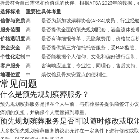
择最符合自己需求和价值观的伙伴。根据AFSA 2023年的数据
选择标准
重要性
具体考量
信誉与资质
高
是否为新加坡殡葬协会(AFSA)成员，行业经
服务范围
高
是否提供全面的预先规划配套，涵盖遗体处
价格透明度
高
是否有详细报价单，无隐藏费用，价格锁定
资金安全
高
是否提供第三方信托托管服务，受MAS监管
个性化定制
中
是否能根据个人信仰、文化和偏好进行定制
客户服务
高
咨询响应速度，专业性，同理心，售后支持
地理位置
中
殡仪馆及骨灰安置点的便利性。
常见问题
什么是预先规划殡葬服务？
预先规划殡葬服务是指在个人生前，与殡葬服务提供商签订协议
痛期的负担，并确保个人意愿得到尊重。
预先规划殡葬服务是否可以随时修改或取
大多数预先规划殡葬服务协议都允许在一定条件下进行修改或取
条款，以了解您的权利和义务。