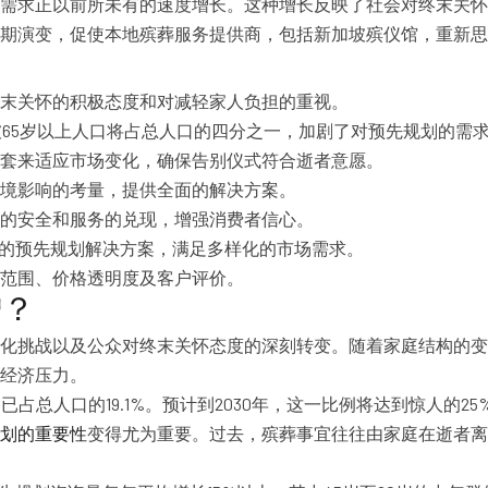
需求正以前所未有的速度增长。这种增长反映了社会对终末关怀
长期演变，促使本地殡葬服务提供商，包括新加坡殡仪馆，重新
末关怀的积极态度和对减轻家人负担的重视。
坡65岁以上人口将占总人口的四分之一，加剧了对预先规划的需
套来适应市场变化，确保告别仪式符合逝者意愿。
境影响的考量，提供全面的解决方案。
的安全和服务的兑现，增强消费者信心。
式、透明化的预先规划解决方案，满足多样化的市场需求。
范围、价格透明度及客户评价。
增？
化挑战以及公众对终末关怀态度的深刻转变。随着家庭结构的变
经济压力。
口已占总人口的19.1%。预计到2030年，这一比例将达到惊人
划的重要性
变得尤为重要。过去，殡葬事宜往往由家庭在逝者离