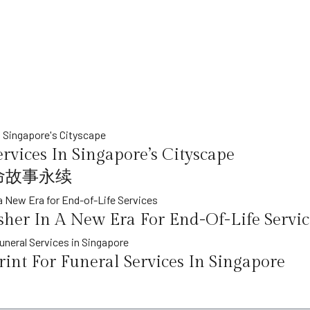
rvices In Singapore’s Cityscape
命故事永续
her In A New Era For End-Of-Life Servic
int For Funeral Services In Singapore