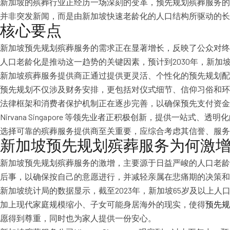
新加坡的殡葬行业正经历一场深刻的变革，预先规划殡葬服务的
并非突发新闻，而是由新加坡快速老龄化的人口结构所驱动的
核心要点
新加坡预先规划殡葬服务的需求正在显著增长，反映了公众对终
人口老龄化是推动这一趋势的关键因素，预计到2030年，新加
新加坡殡葬服务提供商正通过提供更灵活、个性化的预先规划配
预先规划不仅涉及财务安排，更包括对仪式细节、信仰习俗和环
法律框架和消费者保护机制正在逐步完善，以确保预先支付资金
Nirvana Singapore 等领先业者正积极创新，提供一站
选择可靠的殡葬服务提供商至关重要，应综合考虑其信誉、服务
新加坡预先规划殡葬服务为何激
新加坡预先规划殡葬服务的激增，主要源于日益严峻的人口老龄
后事，以确保按自己的意愿进行，并减轻亲属在悲痛期的决策和
新加坡统计局的数据显示，截至2023年，新加坡65岁及以上人
加上现代家庭规模缩小、子女可能身居海外的现实，使得
预先规
愿得到尊重，同时也为家人提供一份安心。