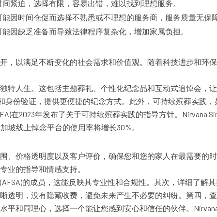
时间紧迫，选择有限，容易出错，难以找到理想服务。
可能因时间仓促而选择不熟悉或不理想的服务商，服务质量无保
可能因缺乏准备而导致法律程序复杂化，增加家属负担。
？
开，以满足不断变化的社会需求和价值观。随着科技进步和环保
独特人生。这包括主题葬礼、个性化纪念品和互动式追悼会，让
追溯和身份验证，提供更便捷的纪念方式。此外，可持续殡葬实践
在2023年发布了关于可持续殡葬实践的指导方针。Nirvana S
新加坡线上悼念平台的使用率将增长30%。
围、价格透明度以及客户评价，确保您和您的家人在最需要的时
专业的指导和情感支持。
AFSA)的成员，这能反映其专业性和合规性。其次，详细了解
晰透明，没有隐藏收费，避免未来产生不必要的纠纷。第四，查
同理心，选择一个能让您感到安心和信任的伙伴。Nirvana S