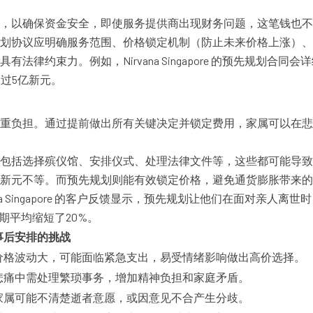
，以确保资金安全，即使服务提供商出现财务问题，这笔钱也不会
规划协议应明确服务范围、价格锁定机制（防止未来价格上涨）
律约束力。例如，Nirvana Singapore 的预先规划
超过5亿新元。
重负担。通过提前做出所有关键决定并锁定费用，家属可以在悲
括选择殡仪馆、安排仪式、处理法律文件等，这些都可能导致额外
新元不等。而预先规划则能有效锁定价格，避免通货膨胀带来的
a Singapore 的客户反馈显示，预先规划让他们在面对亲
期平均缩短了20%。
事后安排的挑战
价格波动大，可能面临紧急支出，易受情绪影响做出高价选择。
悲痛中需处理繁琐事务，增加精神负担和家庭矛盾。
家属可能不清楚逝者意愿，或因意见不合产生分歧。