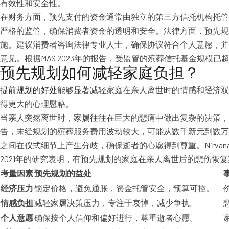
有效性和安全性。
在财务方面，预先支付的资金通常由独立的第三方信托机构托管
严格的监管，确保消费者资金的透明和安全。法律方面，预先
施。建议消费者咨询法律专业人士，确保协议符合个人意愿，并具有法
意见。根据MAS 2023年的报告，受监管的殡葬信托基金规模已
预先规划如何减轻家庭负担？
提前规划的好处
能够显著减轻家庭在亲人离世时的情感和经济双
得更大的心理慰藉。
当亲人突然离世时，家属往往在巨大的悲痛中做出复杂的决策，包
告，未经规划的殡葬服务费用波动较大，可能从数千新元到数万
之间在仪式细节上产生分歧，确保逝者的心愿得到尊重。Nirvan
2021年的研究表明，有预先规划的家庭在亲人离世后的悲伤恢复
考量因素
预先规划的益处
经济压力
锁定价格，避免通胀，资金托管安全，预算可控。
情感负担
减轻家属决策压力，专注于哀悼，减少争执。
个人意愿
确保按个人信仰和偏好进行，尊重逝者心愿。