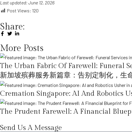
Last updated: June 12, 2026
Post Views:
120
Share:
More Posts
The Urban Fabric Of Farewell: Funeral Se
新加坡殡葬服务新篇章：告别定制化，生
Cremation Singapore: AI And Robotics Us
The Prudent Farewell: A Financial Bluepr
Send Us A Message