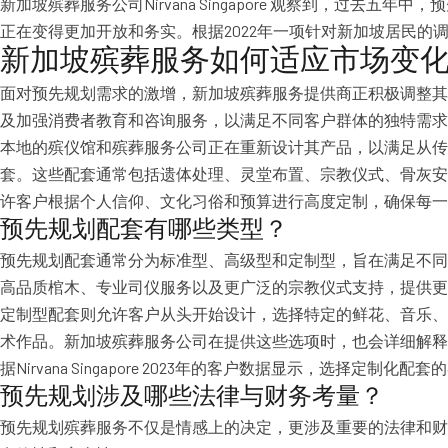
新加坡殡葬服务公司Nirvana Singapore 观察到，过
正在变得更加开放和务实。根据2022年一项针对新加坡居民的
新加坡殡葬服务如何适应市场变
面对预先规划需求的激增，新加坡殡葬服务提供商正积极调整其服
及加强消费者教育和咨询服务，以满足不同客户群体的独特需求
本地的殡仪馆和殡葬服务公司正在重新设计其产品，以满足从
套。这些配套通常包括遗体处理、灵堂布置、宗教仪式、骨灰安置以及
许客户根据个人信仰、文化习俗和预算进行高度定制，确保每一
预先规划配套有哪些类型？
预先规划配套通常分为标准型、高级型和定制型，旨在满足不同
高品质棺木、专业司仪服务以及更广泛的宗教仪式支持，提供更
定制型配套则允许客户从头开始设计，选择特定的鲜花、音乐、
术作品。新加坡殡葬服务公司在提供这些选项时，也会详细解释
据Nirvana Singapore 2023年的客户数据显示，选择定制化
预先规划涉及哪些法律与财务考量？
预先规划殡葬服务不仅是情感上的决定，更涉及重要的法律和财