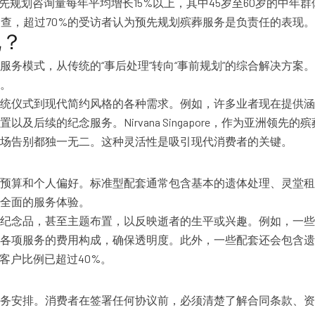
去五年中，预先规划咨询量每年平均增长15%以上，其中45岁至60
调查，超过70%的受访者认为预先规划殡葬服务是负责任的表现。
化？
务模式，从传统的“事后处理”转向“事前规划”的综合解决方案
。
传统仪式到现代简约风格的各种需求。例如，许多业者现在提供
后续的纪念服务。Nirvana Singapore，作为亚洲领
场告别都独一无二。这种灵活性是吸引现代消费者的关键。
预算和个人偏好。标准型配套通常包含基本的遗体处理、灵堂租
全面的服务体验。
纪念品，甚至主题布置，以反映逝者的生平或兴趣。例如，一些
各项服务的费用构成，确保透明度。此外，一些配套还会包含遗
配套的客户比例已超过40%。
务安排。消费者在签署任何协议前，必须清楚了解合同条款、资